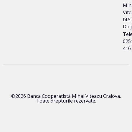
Mih
Vite
bl.5,
Dolj
Tele
025
416
©2026 Banca Cooperatistă Mihai Viteazu Craiova.
Toate drepturile rezervate.