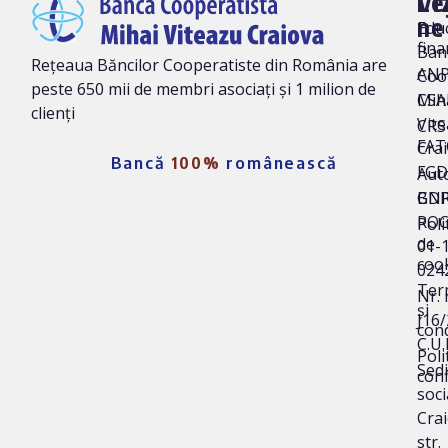
Vi
Le
ne
Edu
fina
Ban
Rețeaua Băncilor Cooperatiste din România are
AN
Coo
peste 650 mii de membri asociați și 1 milion de
Mih
CSA
clienți
Vit
CRS 
FAT
Cra
Bancă
100%
românească
FG
Auto
BNR
GD
ROC
Poli
de
01-
coo
024
Ter
Nr. 
și
J16
cond
C.U.
Poli
Sedi
conf
soci
Crai
str.