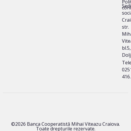
Poli
Sedi
conf
soci
Crai
str.
Mih
Vite
bl.5,
Dolj
Tele
025
416
©2026 Banca Cooperatistă Mihai Viteazu Craiova.
Toate drepturile rezervate.