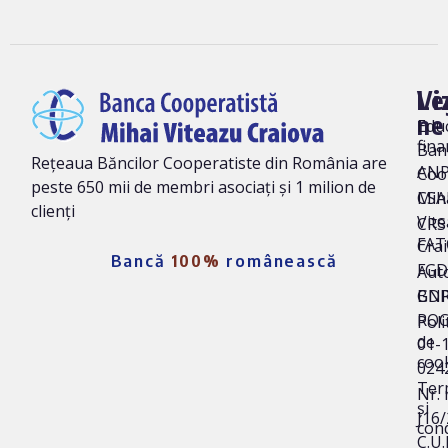
Vi
Le
ne
Edu
fina
Ban
Rețeaua Băncilor Cooperatiste din România are
AN
Coo
peste 650 mii de membri asociați și 1 milion de
Mih
CSA
clienți
Vit
CRS 
FAT
Cra
Bancă
100%
românească
FG
Auto
BNR
GD
ROC
Poli
de
01-
coo
024
Ter
Nr. 
și
J16
cond
C.U.