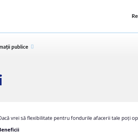
Re
mații publice
i
Dacă vrei să flexibilitate pentru fondurile afacerii tale poț
Beneficii